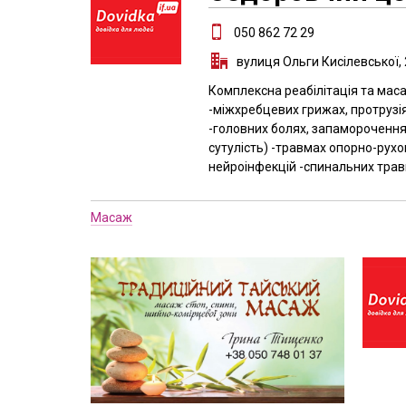
050 862 72 29
вулиця Ольги Кисілевської, 
Комплексна реабiлiтацiя та масаж
-мiжхребцевих грижах, протрузiя
-головних болях, запамороченнях
сутулiсть) -травмах опорно-рухо
нейроiнфекцiй -спинальних тра
Масаж