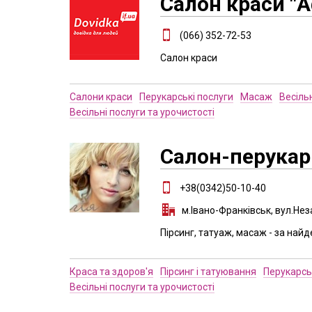
Салон краси "
(066) 352-72-53
Салон краси
Салони краси
Перукарські послуги
Масаж
Весільн
Весільні послуги та урочистості
Салон-перукар
+38(0342)50-10-40
м.Івано-Франківськ, вул.Нез
Пірсинг, татуаж, масаж - за най
Краса та здоров'я
Пірсинг і татуювання
Перукарсь
Весільні послуги та урочистості