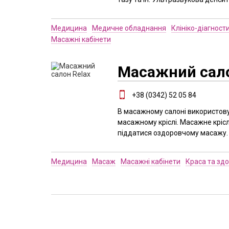
Медицина
Медичне обладнання
Клініко-діагност
Масажні кабінети
Масажний сало
+38 (0342) 52 05 84
В масажному салоні використову
масажному кріслі. Масажне кріс
піддатися оздоровчому масажу.
Медицина
Масаж
Масажні кабінети
Краса та здо