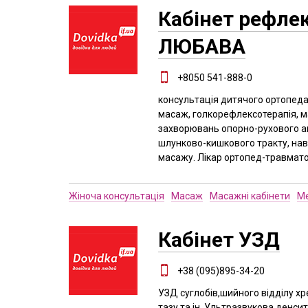
Кабінет рефлек
ЛЮБАВА
+8050 541-888-0
консультація дитячого ортопеда
масаж, голкорефлексотерапія, м
захворювань опорно-рухового ап
шлунково-кишкового тракту, нав
масажу. Лікар ортопед-травматол
Жіноча консультація
Масаж
Масажні кабінети
М
Кабінет УЗД
+38 (095)895-34-20
УЗД суглобів,шийного відділу х
тазу та ін. Ультразвукова денси