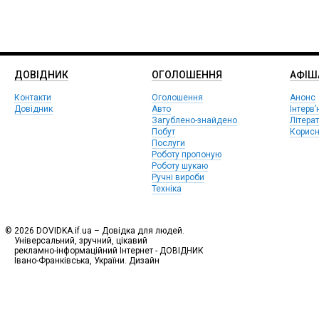
ДОВІДНИК
ОГОЛОШЕННЯ
АФIШ
Контакти
Оголошення
Анонс
Довідник
Авто
Інтерв’
Загублено-знайдено
Літера
Побут
Корисн
Послуги
Роботу пропоную
Роботу шукаю
Ручні вироби
Техніка
© 2026 DOVIDKA.if.ua – Довідка для людей.
Універсальний, зручний, цікавий
рекламно-інформаційний Інтернет - ДОВІДНИК
Івано-Франківська, України. Дизайн