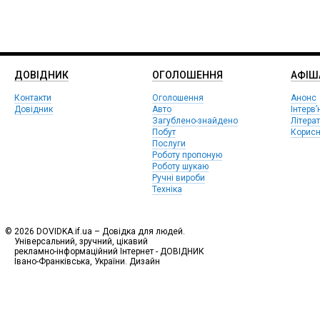
ДОВІДНИК
ОГОЛОШЕННЯ
АФIШ
Контакти
Оголошення
Анонс
Довідник
Авто
Інтерв’
Загублено-знайдено
Літера
Побут
Корисн
Послуги
Роботу пропоную
Роботу шукаю
Ручні вироби
Техніка
© 2026 DOVIDKA.if.ua – Довідка для людей.
Універсальний, зручний, цікавий
рекламно-інформаційний Інтернет - ДОВІДНИК
Івано-Франківська, України. Дизайн