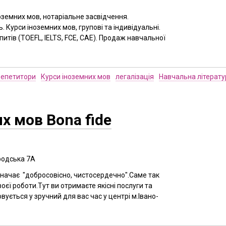
оземних мов, нотаріальне засвідчення.
. Курси іноземних мов, групові та індивідуальні.
итів (TOEFL, IELTS, FCE, CAE). Продаж навчальної
епетитори
Курси іноземних мов
легалізація
Навчальна літерату
х мов Bona fide
родська 7А
 означає "добросовісно, чистосердечно".Саме так
оєї роботи.Тут ви отримаєте якісні послуги та
вується у зручний для вас час у центрі м.Івано-