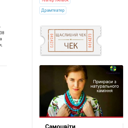
Театер ляльок
Драмтеатер
-
+38
а
и,
Самоцвіти