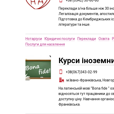
+38 (0342) 50-60-60
Переклади з/на більше ніж 30 ін
Легалізація документів, апостиль
Підготовка до Кембриджських ісп
літератури та інше.
Нотаріуси
Юридичні послуги
Переклади
Освіта
Р
Послуги для населення
Курси іноземни
+38(067)343-02-99
м.Івано-Франківська, Новго
На латинській мові "Воna fide "
відносяться тут працівники до св
доступну ціну. Навчання організо
Франківська.