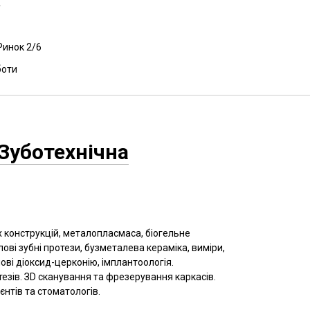
Ринок 2/6
боти
Зуботехнічна
конструкцій, металопласмаса, біогельне
ові зубні протези, бузметалева кераміка, виміри,
нові діоксид-церконію, імплантоологія.
езів. ЗD сканування та фрезерування каркасів.
єнтів та стоматологів.