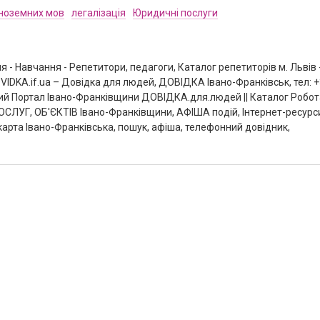
іноземних мов
легалізація
Юридичні послуги
я - Навчання - Репетитори, педагоги, Каталог репетиторів м. Львів 
VIDKA.if.ua – Довідка для людей, ДОВІДКА Івано-Франківськ, тел: 
овий Портал Івано-Франківщини ДОВІДКА.для.людей || Каталог Робот
ОСЛУГ, ОБ'ЄКТІВ Івано-Франківщини, АФІША подій, Інтернет-ресурс
карта Івано-Франківська, пошук, афіша, телефонний довідник,