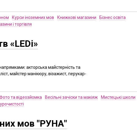
оном
Курси іноземних мов
Книжкові магазини
Бізнес освіта
азини і торгівля
в «LEDi»
напрямками: акторська майстерність та
ліст, майстер манікюру, візажист, перукар-
Фото та відеозйомка
Весільні зачіски та макіяж
Мистецькі школи
 урочистості
мних мов "РУНА"