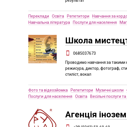
результат
Переклади
Освіта
Репетитори
Навчання за корд
Навчальна література
Послуги для населення
Маг
Школа мистецт
0685037673
Проводимо навчання за такими 
режисура, диктор, фотограф, сти
стиліст, вокал
Фото та відеозйомка
Репетитори
Музичні школи
Послуги для населення
Освіта
Весільні послуги та
Агенція інозе