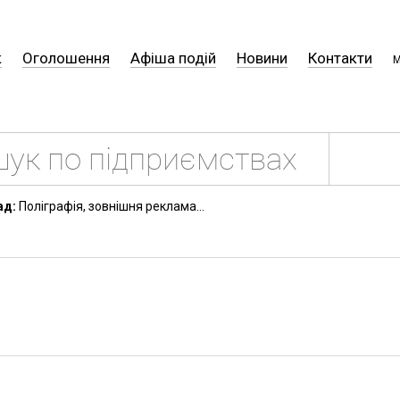
к
Оголошення
Афіша подій
Новини
Контакти
М
ад:
Поліграфія, зовнішня реклама...
а