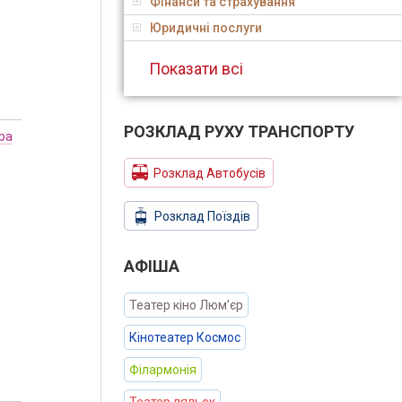
Фінанси та страхування
Юридичні послуги
Показати всі
РОЗКЛАД РУХУ ТРАНСПОРТУ
ра
Розклад Автобусів
Розклад Поїздів
АФIША
Театер кіно Люм’єр
Кінотеатер Космос
Філармонія