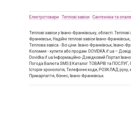
Електротовари
Теплові завіси
Сантехніка та опал
Теплові завіси у Івано-Франківську, області. Теплові з
Франківськ, Надійні теплові завіси Івано-Франківськ
Теплова завіса - Всі ціни. Івано-Франківськ, Івано-Ф
Коломия - купити або продам. DOVIDKA.if.ua – Довід
Dovidka.if.ua Інформаційно-Довідковий Портал Іва
Погода Валюта SMS || Каталог ТОВАРІВ та ПОСЛУГ, О
Історія-хронологія, Телефонні коди, РОЗКЛАД руху, 
Прикарпаття, бізнес, Івано-Франківськ.