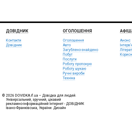
ДОВІДНИК
ОГОЛОШЕННЯ
АФIШ
Контакти
Оголошення
Анонс
Довідник
Авто
Інтерв’
Загублено-знайдено
Літера
Побут
Корисн
Послуги
Роботу пропоную
Роботу шукаю
Ручні вироби
Техніка
© 2026 DOVIDKA.if.ua – Довідка для людей.
Універсальний, зручний, цікавий
рекламно-інформаційний Інтернет - ДОВІДНИК
Івано-Франківська, України. Дизайн